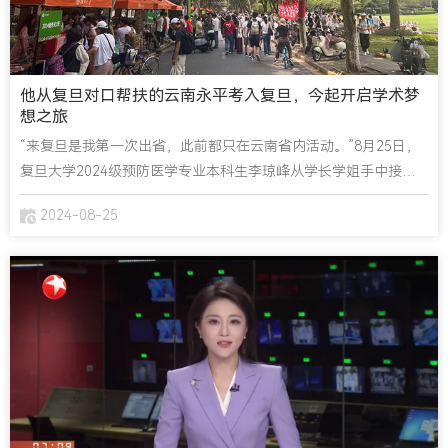
他从复旦对口帮扶的云南永平考入复旦，今起开启学术梦
想之旅
“来复旦是我第一次出省，此前都只在云南省内活动。”8月25日，
复旦大学2024级预防医学专业本科生李琼峰从学长学姐手中接过
了新生大礼包。李琼峰是复旦对口帮扶云南永平县12年以来，永平
2024-08-25
县第一中学第一个考进复旦的学生。今年7月16日，正在兼职做家
教补贴家用的他接到学校的电话，得知自己被复旦录取。